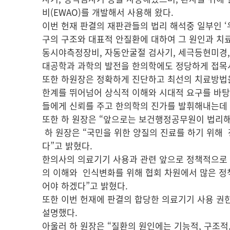
비(EWAO)를 개발해서 사용해 왔다.
이번 헌재 판결의 재판관들의 법리 해석중 일부인 
구의 구조와 대표적 안질환에 대하여 그 원인과 치료
동시야측정장비, 자동안굴절 검사기, 세극등현미경,
대공학과 과학의 발전을 한의학에도 정당하게 접목
또한 하원장은 정확하게 진단하고 최선의 치료방법
한계를 뛰어넘어 상식적 이해와 시대적 요구를 바탕
들에게 신뢰를 주고 한의학의 진가를 발휘해내는데 
또한 하 원장은 “앞으로는 보건행정공무원이 법리해
하 원장은 “국민을 위한 양질의 진료를 하기 위해 
다”고 밝혔다.
한의사의 의료기기 사용과 관련 앞으로 정책적으로 
의 이해와 인식변화를 위해 협회 차원에서 많은 정
어야 하겠다”고 밝혔다.
또한 이번 헌재에 판결의 합당한 의료기기 사용 권
설명했다.
아울러 하 원장은 “질환의 원인에는 기능적, 구조적