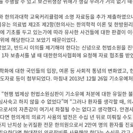
 수행할 수 있고 보건위생상 위해가 생길 우려가 거의 없기 
사와 한의과대학 교육커리큘럼에 소명 자료등을 추가 제출하였으나 
유는 의료법 제2조 제2항(한의사는 한의학적 이론 및 한방원리
에 기초를 두고 있는가에 따라 유사한 사건들에 대한 판결이 이
행위에 해당한다고 보았기 때문이었다.
없었고, 반드시 이의를 제기해야 한다는 신념으로 헌법소원을 진
 1차 보충서를 낼 때 대한한의사협회에 요청해 자료 협조를 받
학화에 대한 국민들의 입장, 여론 등 사회적 통념의 변화였고, 
자료 등이 첨부되었다. 마침내 2013년 12월 26일 기소유예
 “현행 법제상 헌법소원심판이 기소유예 처분에 대한 유일한 
심사숙고 하지 않을 수 없었다”며 “그러나 환자를 생각할 때, 
로서의 자존감이 여기서 좌절될 수는 없다고 생각했다. 안경사
다면 한의계의 의료기 사용의 발전은 수십 년 뒤로 미뤄질 수도
금까지 난치성 눈귀질환 전문 한의원으로서 2만여 명의 환자를 
 필요하다면 현대적인 의료장비를 사용해야 한다는 소신을 갖고