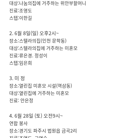
대상:나눔의집에 거주하는 위안부할머니
진료:조영도
스텝:이한길
2. 6월 8일(일) 오후2시~
장소:스텔라의집(인천 문학동)
대상:스텔라의집에 거주하는 미혼모
진료:류은경. 정성이
스텝:임은희
3. 미 정
장소:열린집 미혼모 시설(역삼동)
대상:열린집에 거주하는 미혼모
진료: 안은정
4. 6월 28
일 (토) 오전9시~
연합 봉사
장소:경기도 파주시 법원읍 금곡2리