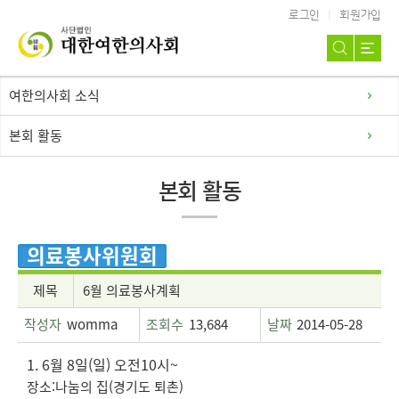
로그인
회원가입
여한의사회 소식
본회 활동
본회 활동
의료봉사위원회
제목
6월 의료봉사계획
작성자
womma
조회수
13,684
날짜
2014-05-28
1. 6월 8일(일) 오전10시~
장소:나눔의 집(경기도 퇴촌)