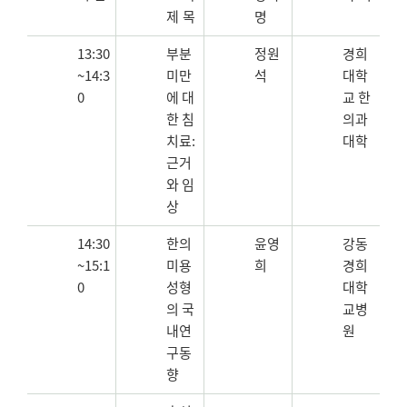
제 목
명
13:30
부분
정원
경희
~14:3
미만
석
대학
0
에 대
교 한
한 침
의과
치료:
대학
근거
와 임
상
14:30
한의
윤영
강동
~15:1
미용
희
경희
0
성형
대학
의 국
교병
내연
원
구동
향