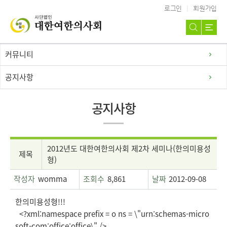
로그인
회원가입
커뮤니티
공지사항
공지사항
2012년도 대한여한의사회 제2차 세미나(한의미용성
제목
형)
작성자
womma
조회수
8,861
날짜
2012-09-08
한의미용성형!!!
<?xml:namespace prefix = o ns = \"urn:schemas-micro
soft-com:office:office\" />